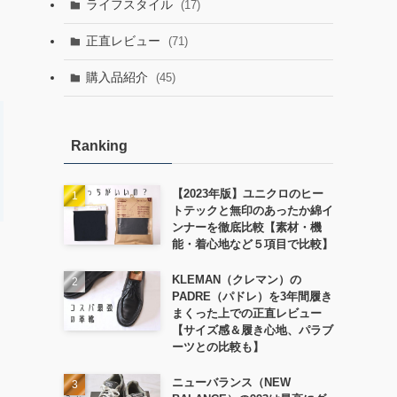
ライフスタイル
(17)
正直レビュー
(71)
購入品紹介
(45)
Ranking
【2023年版】ユニクロのヒー
トテックと無印のあったか綿イ
ンナーを徹底比較【素材・機
能・着心地など５項目で比較】
KLEMAN（クレマン）の
PADRE（パドレ）を3年間履き
まくった上での正直レビュー
【サイズ感＆履き心地、パラブ
ーツとの比較も】
ニューバランス（NEW