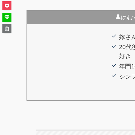
はむ
嫁さ
20
好き
年間
シン