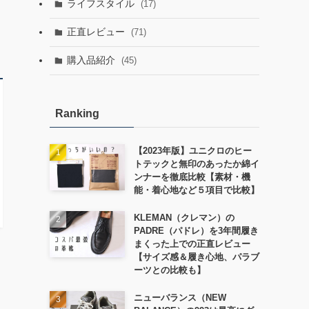
ライフスタイル
(17)
正直レビュー
(71)
購入品紹介
(45)
Ranking
【2023年版】ユニクロのヒー
トテックと無印のあったか綿イ
ンナーを徹底比較【素材・機
能・着心地など５項目で比較】
KLEMAN（クレマン）の
PADRE（パドレ）を3年間履き
まくった上での正直レビュー
【サイズ感＆履き心地、パラブ
ーツとの比較も】
ニューバランス（NEW